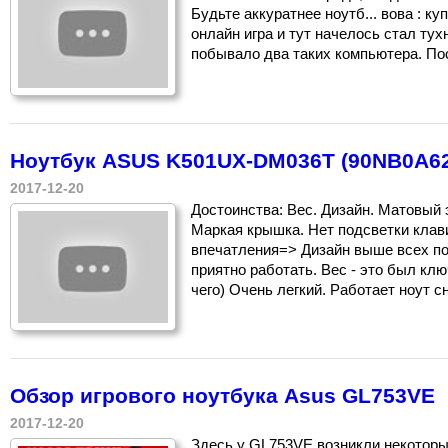
Будьте аккуратнее ноутб... вова : 
онлайн игра и тут начелось стал тухн
побывало два таких компьютера. Пос
Ноутбук ASUS K501UX-DM036T (90NB0A62
2017-12-20
Достоинства: Вес. Дизайн. Матовый 
Маркая крышка. Нет подсветки клави
впечатления=> Дизайн выше всех по
приятно работать. Вес - это был клю
чего) Очень легкий. Работает ноут с
Обзор игрового ноутбука Asus GL753VE
2017-12-20
Здесь у GL753VE возникли некоторы